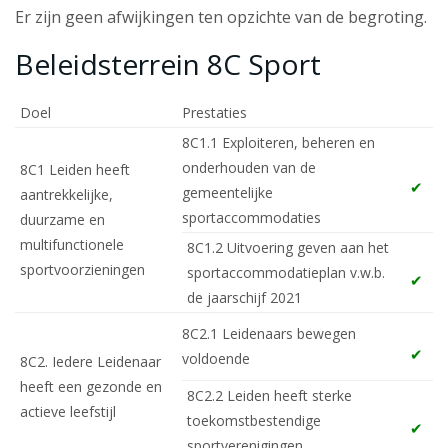
Er zijn geen afwijkingen ten opzichte van de begroting.
Beleidsterrein 8C Sport
Doel
Prestaties
8C1.1 Exploiteren, beheren en
onderhouden van de
8C1 Leiden heeft
gemeentelijke
aantrekkelijke,
sportaccommodaties
duurzame en
multifunctionele
8C1.2 Uitvoering geven aan het
sportvoorzieningen
sportaccommodatieplan v.w.b.
de jaarschijf 2021
8C2.1 Leidenaars bewegen
voldoende
8C2. Iedere Leidenaar
heeft een gezonde en
8C2.2 Leiden heeft sterke
actieve leefstijl
toekomstbestendige
sportverenigingen